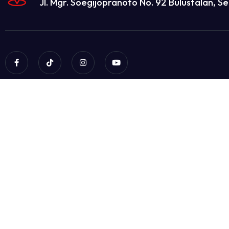
Jl. Mgr. Soegijopranoto No. 92 Bulustalan, 