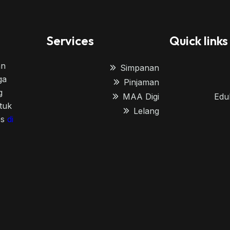
Services
Quick links
an
Simpanan
ga
Pinjaman
g
MAA Digi
Edu
tuk
Lelang
es
di