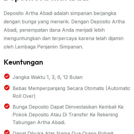
Deposito Artha Abadi adalah simpanan berjangka
dengan bunga yang menarik. Dengan Deposito Artha
Abadi, penempatan dana Anda menjadi lebih
menguntungkan dan terpercaya karena telah dijamin
oleh Lembaga Penjamin Simpanan.
Keuntungan
Jangka Waktu 1, 3, 6, 12 Bulan
Bebas Memperpanjang Secara Otomatis (Automatic
Roll Over)
Bunga Deposito Dapat Diinvestasikan Kembali Ke
Pokok Deposito Atau Di Transfer Ke Rekening
Tabungan Artha Abadi.
Dapat Dibuka Atas Nama Dua Orang Pribadi