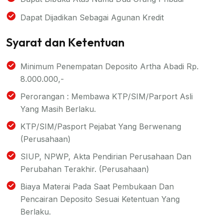
Dapat Dijadikan Sebagai Agunan Kredit
Syarat dan Ketentuan
Minimum Penempatan Deposito Artha Abadi Rp.
8.000.000,-
Perorangan : Membawa KTP/SIM/Parport Asli
Yang Masih Berlaku.
KTP/SIM/Pasport Pejabat Yang Berwenang
(Perusahaan)
SIUP, NPWP, Akta Pendirian Perusahaan Dan
Perubahan Terakhir. (Perusahaan)
Biaya Materai Pada Saat Pembukaan Dan
Pencairan Deposito Sesuai Ketentuan Yang
Berlaku.