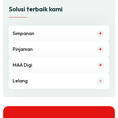
Solusi terbaik kami
Simpanan
Pinjaman
MAA Digi
Lelang