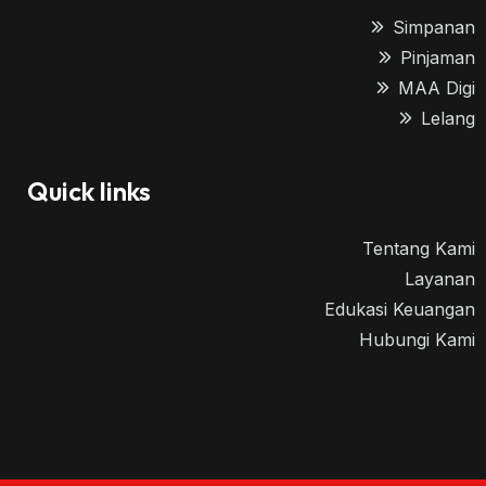
Simpanan
Pinjaman
MAA Digi
Lelang
Quick links
Tentang Kami
Layanan
Edukasi Keuangan
Hubungi Kami