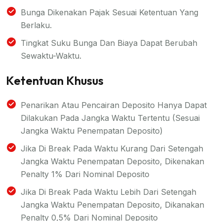
Bunga Dikenakan Pajak Sesuai Ketentuan Yang
Berlaku.
Tingkat Suku Bunga Dan Biaya Dapat Berubah
Sewaktu-Waktu.
Ketentuan Khusus
Penarikan Atau Pencairan Deposito Hanya Dapat
Dilakukan Pada Jangka Waktu Tertentu (sesuai
Jangka Waktu Penempatan Deposito)
Jika Di Break Pada Waktu Kurang Dari Setengah
Jangka Waktu Penempatan Deposito, Dikenakan
Penalty 1% Dari Nominal Deposito
Jika Di Break Pada Waktu Lebih Dari Setengah
Jangka Waktu Penempatan Deposito, Dikanakan
Penalty 0,5% Dari Nominal Deposito