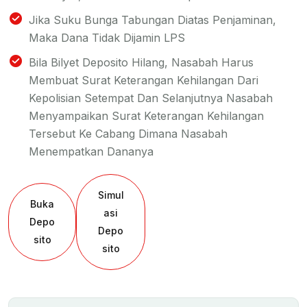
Jika Suku Bunga Tabungan Diatas Penjaminan,
Maka Dana Tidak Dijamin LPS
Bila Bilyet Deposito Hilang, Nasabah Harus
Membuat Surat Keterangan Kehilangan Dari
Kepolisian Setempat Dan Selanjutnya Nasabah
Menyampaikan Surat Keterangan Kehilangan
Tersebut Ke Cabang Dimana Nasabah
Menempatkan Dananya
Simul
Buka
asi
Depo
Depo
sito
sito