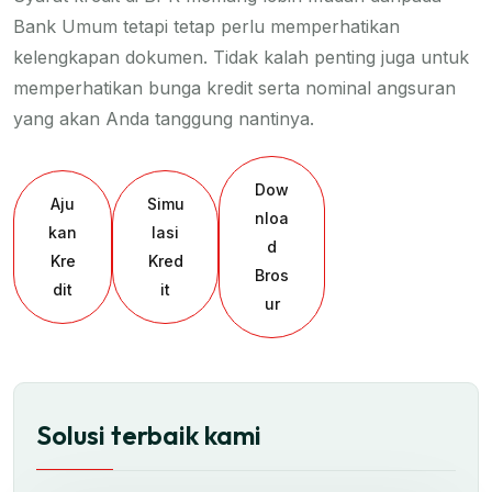
Bank Umum tetapi tetap perlu memperhatikan
kelengkapan dokumen. Tidak kalah penting juga untuk
memperhatikan bunga kredit serta nominal angsuran
yang akan Anda tanggung nantinya.
Dow
Aju
Simu
nloa
kan
lasi
d
Kre
Kred
Bros
dit
it
ur
Solusi terbaik kami