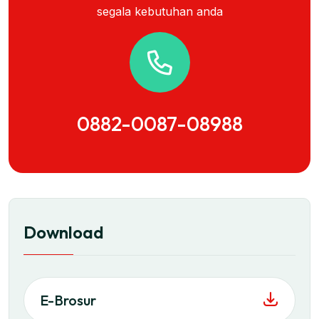
segala kebutuhan anda
0882-0087-08988
Download
E-Brosur