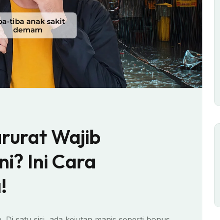
urat Wajib
ni? Ini Cara
!
 Di satu sisi, ada kejutan manis seperti bonus