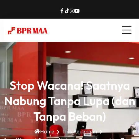
Stop Wacana! Saatnya
Nabung Tanpa Lupa (dan
Tanpa Beban)
Home
Tips Keuangan