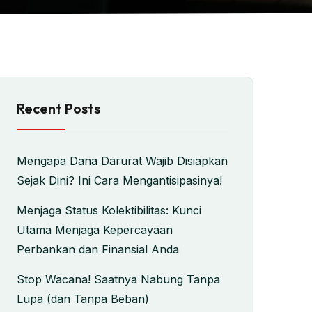
Recent Posts
Mengapa Dana Darurat Wajib Disiapkan
Sejak Dini? Ini Cara Mengantisipasinya!
Menjaga Status Kolektibilitas: Kunci
Utama Menjaga Kepercayaan
Perbankan dan Finansial Anda
Stop Wacana! Saatnya Nabung Tanpa
Lupa (dan Tanpa Beban)