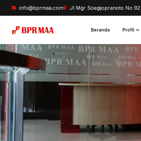
info@bprmaa.com
Jl Mgr Soegijopranoto No 9
Beranda
Profil