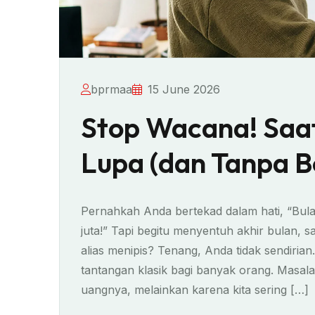
bprmaa
15 June 2026
Stop Wacana! Saa
Lupa (dan Tanpa 
Pernahkah Anda bertekad dalam hati, “Bula
juta!” Tapi begitu menyentuh akhir bulan, sa
alias menipis? Tenang, Anda tidak sendir
tantangan klasik bagi banyak orang. Masal
uangnya, melainkan karena kita sering […]