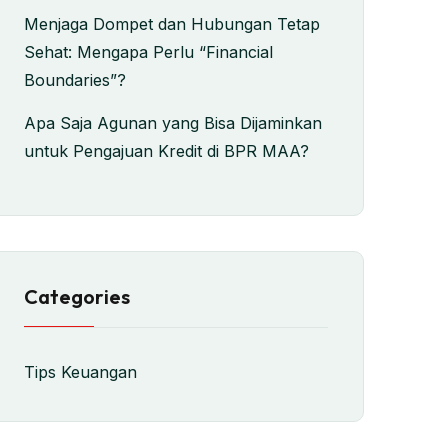
Menjaga Dompet dan Hubungan Tetap
Sehat: Mengapa Perlu “Financial
Boundaries”?
Apa Saja Agunan yang Bisa Dijaminkan
untuk Pengajuan Kredit di BPR MAA?
Categories
Tips Keuangan