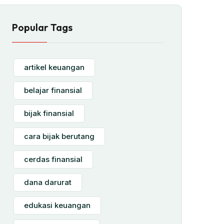
Popular Tags
artikel keuangan
belajar finansial
bijak finansial
cara bijak berutang
cerdas finansial
dana darurat
edukasi keuangan