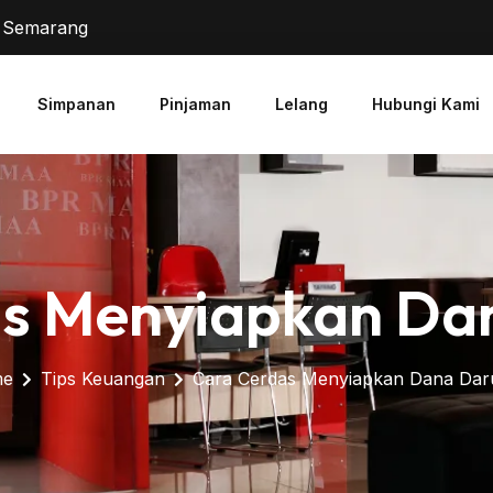
2 Semarang
Simpanan
Pinjaman
Lelang
Hubungi Kami
s Menyiapkan Da
me
Tips Keuangan
Cara Cerdas Menyiapkan Dana Dar