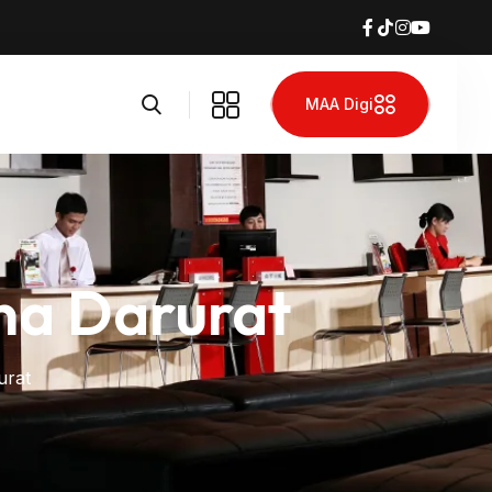
MAA Digi
na Darurat
urat